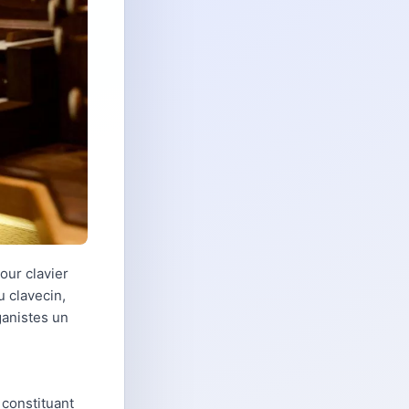
our clavier
u clavecin,
ganistes un
 constituant