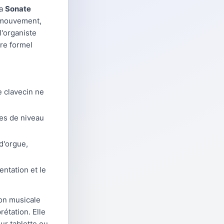
La
Sonate
l mouvement,
l'organiste
dre formel
e clavecin ne
tes de niveau
d'orgue,
entation et le
ion musicale
rétation. Elle
ur tablette ou