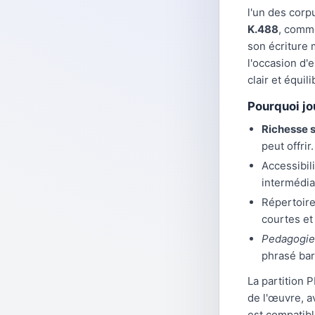
l'un des corp
K.488
, comm
son écriture 
l'occasion d'
clair et équili
Pourquoi jou
Richesse 
peut offrir.
Accessibil
intermédia
Répertoire
courtes et
Pedagogie
phrasé ba
La partition 
de l'œuvre, av
est compatibl