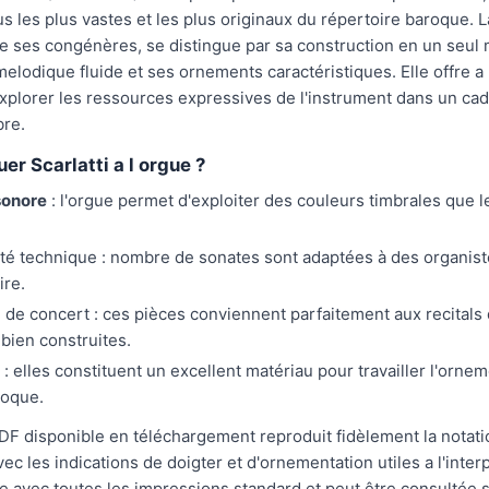
us les plus vastes et les plus originaux du répertoire baroque. 
e ses congénères, se distingue par sa construction en un seu
melodique fluide et ses ornements caractéristiques. Elle offre a 
explorer les ressources expressives de l'instrument dans un ca
bre.
er Scarlatti a l orgue ?
sonore
: l'orgue permet d'exploiter des couleurs timbrales que l
ité technique : nombre de sonates sont adaptées à des organis
ire.
 de concert : ces pièces conviennent parfaitement aux recitals 
 bien construites.
: elles constituent un excellent matériau pour travailler l'ornem
roque.
PDF disponible en téléchargement reproduit fidèlement la notat
ec les indications de doigter et d'ornementation utiles a l'interp
e avec toutes les impressions standard et peut être consultée s