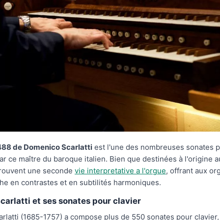
488 de Domenico Scarlatti
est l'une des nombreuses sonates p
 ce maître du baroque italien. Bien que destinées à l'origine a
rouvent une seconde
vie interpretative a l'orgue
, offrant aux or
che en contrastes et en subtilités harmoniques.
arlatti et ses sonates pour clavier
latti (1685-1757) a compose plus de 550 sonates pour clavier,