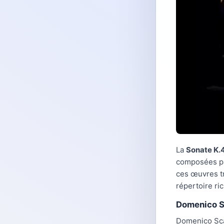
La
Sonate K.
composées par
ces œuvres t
répertoire ri
Domenico Sc
Domenico Scar