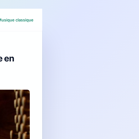
usique classique
e en