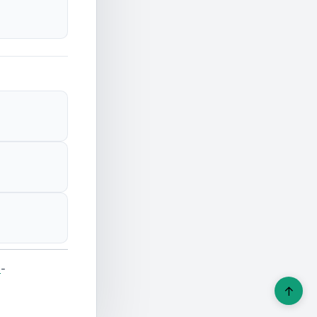
e
-
↑