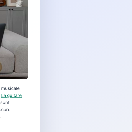
n musicale
.
La guitare
 sont
accord
.