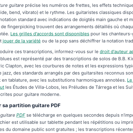
ture guitare
précise les numéros de frettes, les effets techniq
slide, bend, vibrato) et le rythme. Les guitaristes classiques dis
 notation standard avec indications de doigtés main gauche et m
de fingerpicking trouvent des arrangements détaillés où chaqu
otée.
Les grilles d'accords sont disponibles
pour les chanteurs-g
nt
jouer de la variété
ou de la pop sans déchiffrer la notation trad
oduire ces transcriptions, informez-vous sur le
droit d'auteur a
e blues est représenté par des transcriptions de solos de B.B. K
ic Clapton, avec les courbures de notes et les expressions typ
e jazz, des standards arrangés par des guitarsites reconnus son
t en tablature, avec les substitutions harmoniques annotées.
Le
lut
les Études de Villa-Lobos, les Préludes de Tárrega et les Sui
crites pour guitare moderne.
 sa partition guitare PDF
 guitare
PDF
se télécharge en quelques secondes depuis n'imp
ichier est utilisable sur tablette pendant les répétitions ou impr
s du domaine public sont gratuites ; les transcriptions récente