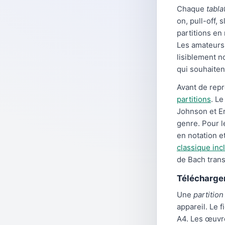
Chaque
tabla
on, pull-off, 
partitions en
Les amateurs 
lisiblement n
qui souhaite
Avant de repr
partitions
. L
Johnson et Er
genre. Pour l
en notation e
classique inc
de Bach trans
Télécharger
Une
partition
appareil. Le f
A4. Les œuvre