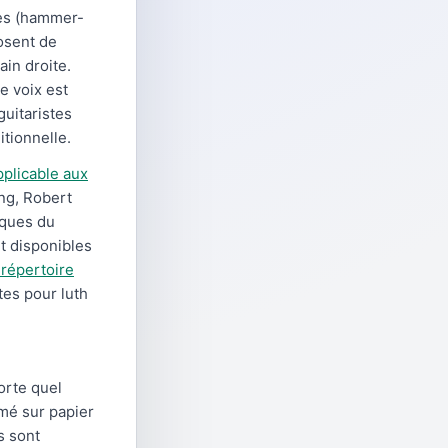
ues (hammer-
posent de
ain droite.
e voix est
uitaristes
itionnelle.
pplicable aux
ing, Robert
iques du
t disponibles
 répertoire
tes pour luth
orte quel
imé sur papier
s sont