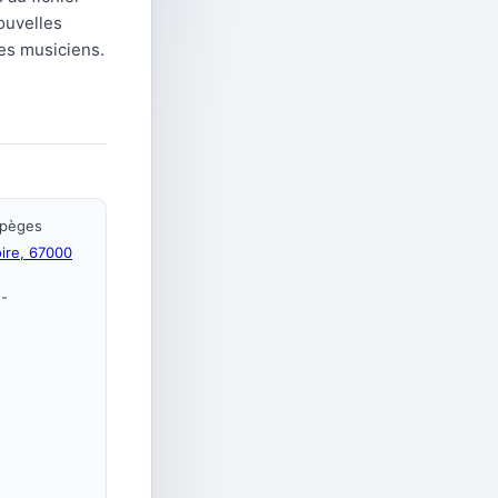
nouvelles
s musiciens.
rpèges
oire, 67000
o-