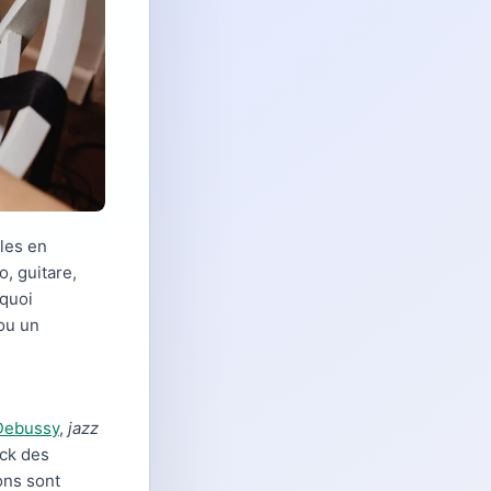
bles en
, guitare,
 quoi
 ou un
Debussy
,
jazz
ock des
ons sont