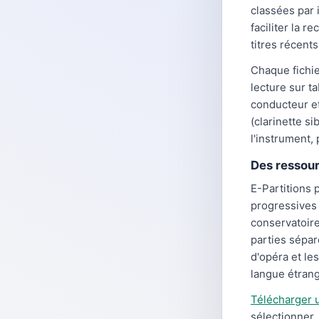
classées par 
faciliter la 
titres récents
Chaque fichie
lecture sur ta
conducteur et
(clarinette s
l'instrument,
Des ressou
E-Partitions
progressives 
conservatoire
parties sépar
d'opéra et le
langue étran
Télécharger u
sélectionner,