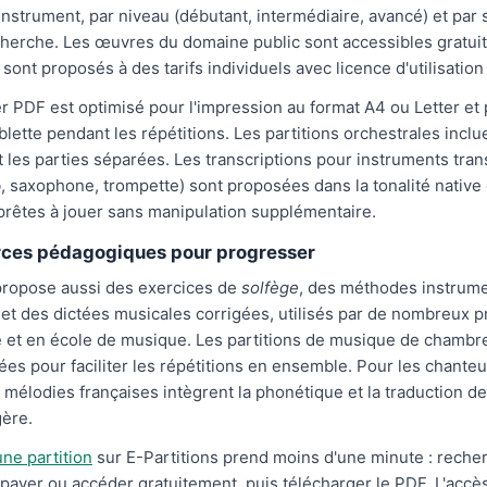
instrument, par niveau (débutant, intermédiaire, avancé) et par 
recherche. Les œuvres du domaine public sont accessibles gratui
 sont proposés à des tarifs individuels avec licence d'utilisatio
r PDF est optimisé pour l'impression au format A4 ou Letter et 
blette pendant les répétitions. Les partitions orchestrales inclu
 les parties séparées. Les transcriptions pour instruments tra
ib, saxophone, trompette) sont proposées dans la tonalité native
 prêtes à jouer sans manipulation supplémentaire.
rces pédagogiques pour progresser
 propose aussi des exercices de
solfège
, des méthodes instrum
et des dictées musicales corrigées, utilisés par de nombreux 
 et en école de musique. Les partitions de musique de chambre
ées pour faciliter les répétitions en ensemble. Pour les chanteur
s mélodies françaises intègrent la phonétique et la traduction d
gère.
ne partition
sur E-Partitions prend moins d'une minute : recher
 payer ou accéder gratuitement, puis télécharger le PDF. L'accès