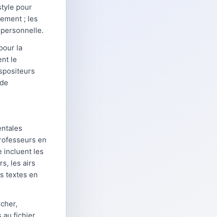
style pour
tement ; les
n personnelle.
pour la
ent le
nspositeurs
 de
entales
professeurs en
 incluent les
s, les airs
es textes en
cher,
 au fichier