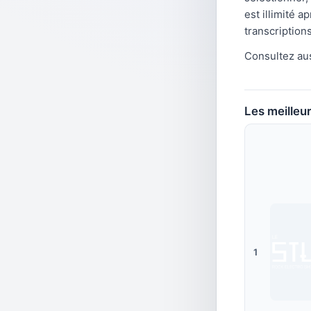
est illimité 
transcription
Consultez aus
Les meilleur
1